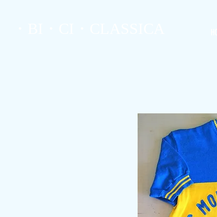
・BI・CI・CLASSICA
H