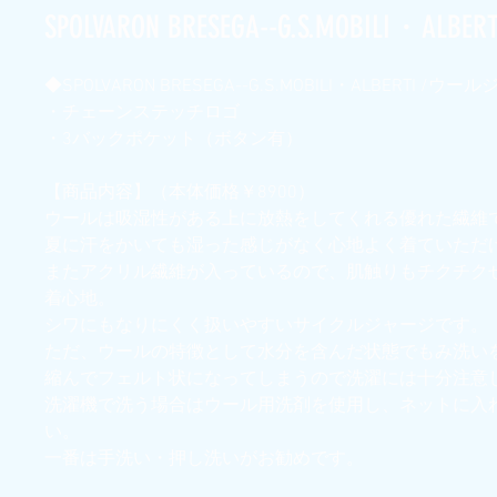
SPOLVARON BRESEGA--G.S.MOBILI・ALBERT
◆SPOLVARON BRESEGA--G.S.MOBILI・ALBERTI /ウ
・チェーンステッチロゴ
・3バックポケット（ボタン有）
【商品内容】（本体価格￥8900）
ウールは吸湿性がある上に放熱をしてくれる優れた繊維
夏に汗をかいても湿った感じがなく心地よく着ていただ
またアクリル繊維が入っているので、肌触りもチクチク
着心地。
シワにもなりにくく扱いやすいサイクルジャージです。
ただ、ウールの特徴として水分を含んだ状態でもみ洗い
縮んでフェルト状になってしまうので洗濯には十分注意
洗濯機で洗う場合はウール用洗剤を使用し、ネットに入
い。
一番は手洗い・押し洗いがお勧めです。