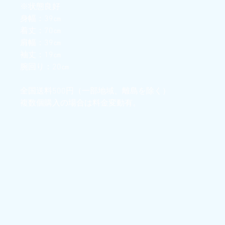
※状態良好
身幅：39㎝
着丈：70㎝
肩幅：39㎝
袖丈：19㎝
腕回り：20㎝
全国送料500円（一部地域、離島を除く）
複数個購入の場合は料金変動有。