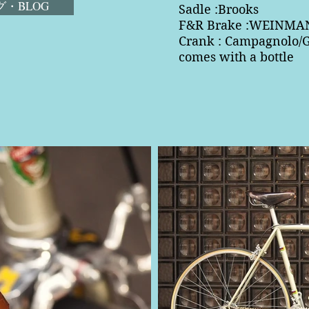
・BLOG
Sadle :Brooks
F&R Brake :WEINMA
Crank : Campagnolo
comes with a bottle