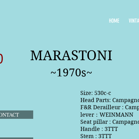
HOME
VINT
MARASTONI
D
~1970s~
Size: 530c-c
Head Parts: Campagn
F&R Derailleur : Cam
NTACT
lever：WEINMANN
Seat pillar : Campagn
Handle : 3TTT
Stem : 3TTT