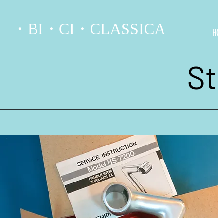
・BI・CI・CLASSICA
H
S