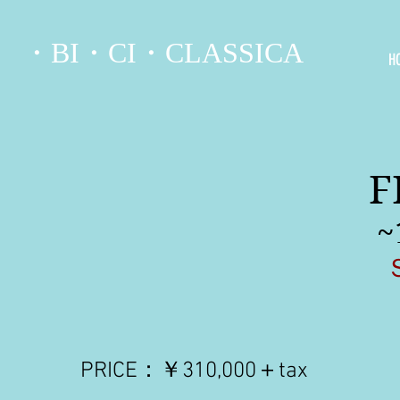
・BI・CI・CLASSICA
H
F
~
PRICE：￥310,000＋tax