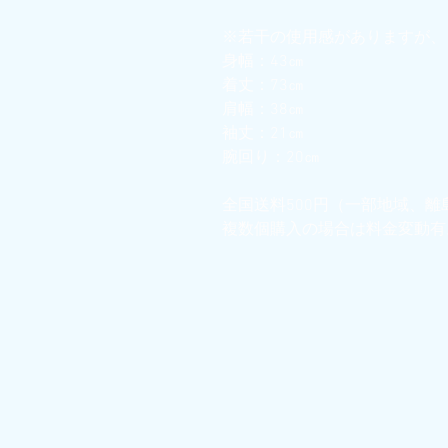
※若干の使用感がありますが、
身幅：43㎝
着丈：73㎝
肩幅：38㎝
袖丈：21㎝
腕回り：20㎝
全国送料500円（一部地域、離
複数個購入の場合は料金変動有