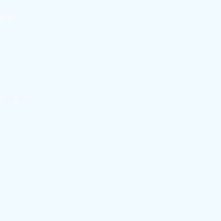
良好。
島を除く）
。