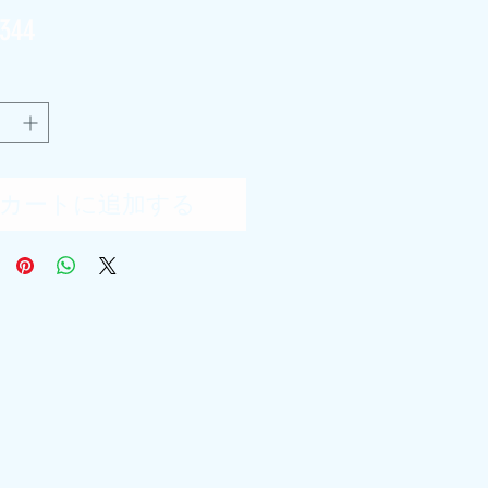
価
344
格
カートに追加する