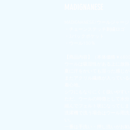
MADIGNANESE
MADIGNANESE/ウールジャージ
・チェーンステッチ刺繍ロゴ
・3バックポケット
・ウール100％
【商品内容】（本体価格￥680
ウールは吸湿性がある上に放熱
夏に汗をかいても湿った感じが
またアクリル繊維が入っている
着心地。
シワにもなりにくく扱いやすい
ただ、ウールの特徴として水分
縮んでフェルト状になってしま
洗濯機で洗う場合はウール用洗
い。
一番は手洗い・押し洗いがお勧