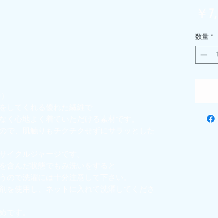
￥7,
数量
*
0）
をしてくれる優れた繊維で
なく心地よく着ていただける素材です。
ので、肌触りもチクチクせずにサラッとした
サイクルジャージです。
を含んだ状態でもみ洗いをすると
うので洗濯には十分注意して下さい。
剤を使用し、ネットに入れて洗濯してくださ
めです。