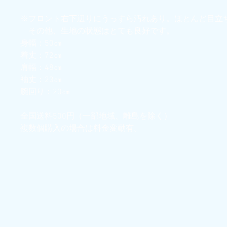
※フロント右下辺りにうっすら汚れあり。ほとんど目
その他、生地の状態はとても良好です。
身幅：50㎝
着丈：72㎝
肩幅：48㎝
袖丈：23㎝
腕回り：20㎝
全国送料500円（一部地域、離島を除く）
複数個購入の場合は料金変動有。