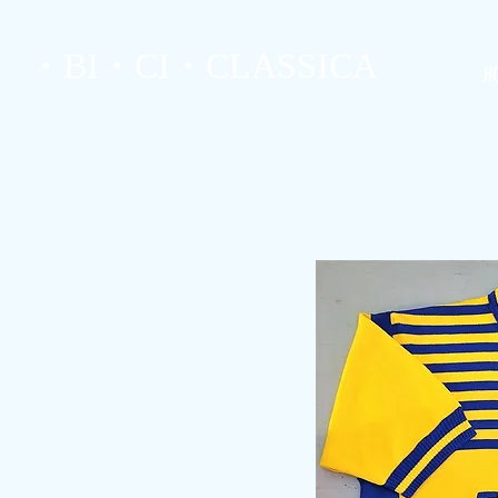
・BI・CI・CLASSICA
H