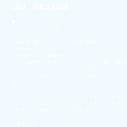
CICLI FERCA COMO
◆CICLI FERCA COMOI/ウールジャージ
・チェーンステッチ刺繍ロゴ
・3バックポケット（ボタン付）
・素材表記無し/アクリル50％程度の肌触り
【商品内容】（本体価格￥8900）
ウールは吸湿性がある上に放熱をしてくれる優れた繊維
夏に汗をかいても湿った感じがなく心地よく着ていただ
またアクリル繊維が入っているので、肌触りもチクチク
着心地。
シワにもなりにくく扱いやすいサイクルジャージです。
ただ、ウールの特徴として水分を含んだ状態でもみ洗い
縮んでフェルト状になってしまうので洗濯には十分注意
洗濯機で洗う場合はウール用洗剤を使用し、ネットに入
い。
一番は手洗い・押し洗いがお勧めです。