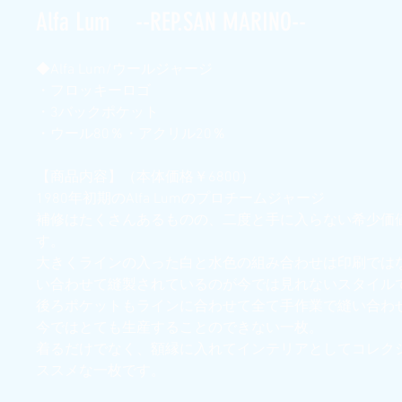
Alfa Lum --REP.SAN MARINO--
◆Alfa Lum/ウールジャージ
・フロッキーロゴ
・3バックポケット
・ウール80％・アクリル20％
【商品内容】（本体価格￥6800）
1980年初期のAlfa Lumのプロチームジャージ
補修はたくさんあるものの、二度と手に入らない希少価
す。
大きくラインの入った白と水色の組み合わせは印刷では
い合わせて縫製されているのが今では見れないスタイル
後ろポケットもラインに合わせて全て手作業で縫い合わ
今ではとても生産することのできない一枚。
着るだけでなく、額縁に入れてインテリアとしてコレク
ススメな一枚です。