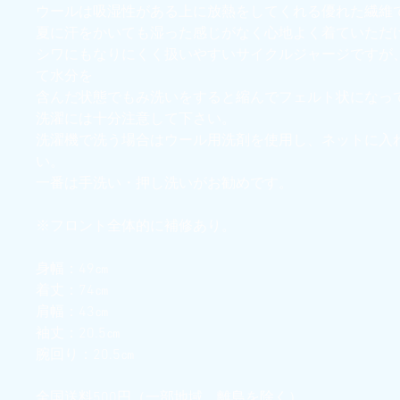
ウールは吸湿性がある上に放熱をしてくれる優れた繊維
夏に汗をかいても湿った感じがなく心地よく着ていただ
シワにもなりにくく扱いやすいサイクルジャージですが
て水分を
含んだ状態でもみ洗いをすると縮んでフェルト状になっ
洗濯には十分注意して下さい。
洗濯機で洗う場合はウール用洗剤を使用し、ネットに入
い。
一番は手洗い・押し洗いがお勧めです。
※フロント全体的に補修あり。
身幅：49㎝
着丈：74㎝
肩幅：43㎝
袖丈：20.5㎝
腕回り：20.5㎝
全国送料500円（一部地域、離島を除く）