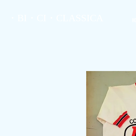
・BI・CI・CLASSICA
H